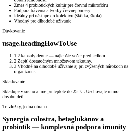
Zmes 4 probiotických kultúr pre črevnú mikroflóru
Podpora trávenia a tvorby črevnej bariéry
Ideálny pri nástupe do kolektívu (škôlka, škola)
Vhodný pre dlhodobé užívanie
Dávkovanie
usage.headingHowToUse
1
.
2 kapsuly denne — najlepšie večer pred jedlom.
2
.
Zapiť dostatočným množstvom tekutiny.
3
.
Vhodné na dlhodobé užívanie aj pri zvýšených nárokoch na
organizmus.
Skladovanie
Skladujte v suchu a tme pri teplote do 25 °C. Uschovajte mimo
dosahu detí.
Tri zložky, jedna obrana
Synergia colostra, betaglukánov a
probiotík — komplexná podpora imunity