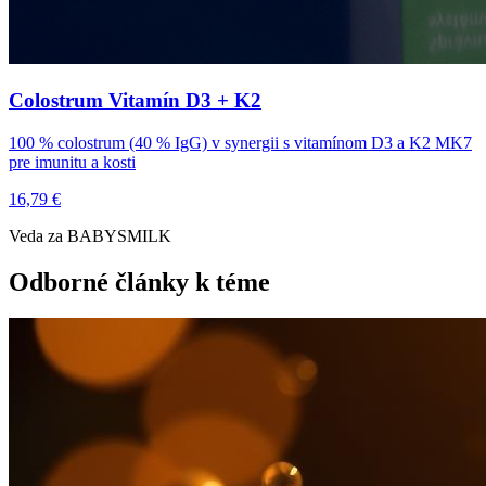
Colostrum Vitamín D3 + K2
100 % colostrum (40 % IgG) v synergii s vitamínom D3 a K2 MK7
pre imunitu a kosti
16,79 €
Veda za BABYSMILK
Odborné články k téme