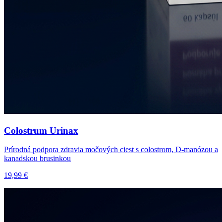
Colostrum Urinax
Prírodná podpora zdravia močových ciest s colostrom, D-manózou a
kanadskou brusinkou
19,99 €