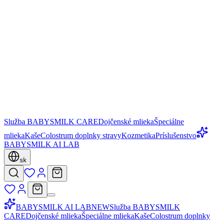
Služba BABYSMILK CARE
Dojčenské mlieka
Špeciálne
mlieka
Kaše
Colostrum doplnky stravy
Kozmetika
Príslušenstvo
BABYSMILK AI LAB
sk
BABYSMILK AI LAB
NEW
Služba BABYSMILK
CARE
Dojčenské mlieka
Špeciálne mlieka
Kaše
Colostrum doplnky