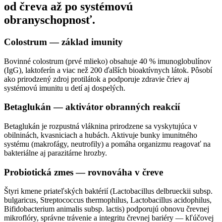
od čreva až po systémovú
obranyschopnosť.
Colostrum — základ imunity
Bovinné colostrum (prvé mlieko) obsahuje 40 % imunoglobulínov
(IgG), laktoferín a viac než 200 ďalších bioaktívnych látok. Pôsobí
ako prirodzený zdroj protilátok a podporuje zdravie čriev aj
systémovú imunitu u detí aj dospelých.
Betaglukán — aktivátor obranných reakcií
Betaglukán je rozpustná vláknina prirodzene sa vyskytujúca v
obilninách, kvasniciach a hubách. Aktivuje bunky imunitného
systému (makrofágy, neutrofily) a pomáha organizmu reagovať na
bakteriálne aj parazitárne hrozby.
Probiotická zmes — rovnováha v čreve
Štyri kmene priateľských baktérií (Lactobacillus delbrueckii subsp.
bulgaricus, Streptococcus thermophilus, Lactobacillus acidophilus,
Bifidobacterium animalis subsp. lactis) podporujú obnovu črevnej
mikroflóry, správne trávenie a integritu črevnej bariéry — kľúčovej