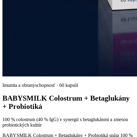
Imunita a obranyschopnosť
·
60 kapsúl
BABYSMILK Colostrum + Betaglukány
+ Probiotiká
100 % colostrum (40 % IgG) v synergii s betaglukánmi a zmesou
probiotických kultúr
BABYSMILK Colostrum + Betaglukány + Probiotiká spája 100 %