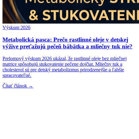
Výskum 2026
Metabolická pasca: Prečo rastlinné oleje v detskej
výžive preťažujú pečeň bábätka a mliečny tuk nie?
Prelomový výskum 2026 ukázal, že rastlinné oleje bez mliečnej
matrice spôsobujú stukovatenie pečene dojčiat. Mliečny tuk a
cholesterol sú pre detský metabolizmus prirodzenejšie a ľahšie
spracovateľné.
Čítať článok →