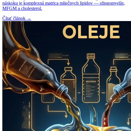
náskoku je komplexná matrica mliečnych lipidov — sfingomyelín,
MFGM a cholesterol.
Čítať článok →