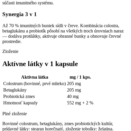
súčasti imunitného systému.
Synergia 3 v 1
Až 70 % imunitných buniek sídli v čreve. Kombinácia colostra,
betaglukánu a probiotík pôsobí na všetkých troch úrovniach naraz
— dodáva protilátky, aktivuje obranné bunky a obnovuje črevné
prostredie.
Zloženie
Aktívne látky v 1 kapsule
Aktívna látka
mg / 1 kps.
Colostrum (bovinné, prvé mlieko)
205 mg
Betaglukány
205 mg
Probiotická zmes
40 mg
Hmotnosť kapsuly
552 mg + 2 %
Plné zloženie
Bovinné colostrum, betaglukány, zmes probiotických kultúr,
prídavné látky: stearan horečnatý, zloženie tobolky: želatina.