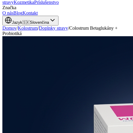
stravy
Kozmetika
Príslušenstvo
Značka
O nás
Blog
Kontakt
Jazyk
🇸🇰
Slovenčina
Domov
/
Kolostrum
/
Doplnky stravy
/
Colostrum Betaglukány +
Probiotiká