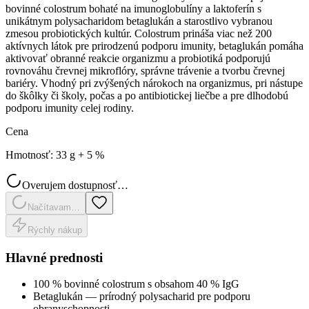
bovinné colostrum bohaté na imunoglobulíny a laktoferín s
unikátnym polysacharidom betaglukán a starostlivo vybranou
zmesou probiotických kultúr. Colostrum prináša viac než 200
aktívnych látok pre prirodzenú podporu imunity, betaglukán pomáha
aktivovať obranné reakcie organizmu a probiotiká podporujú
rovnováhu črevnej mikroflóry, správne trávenie a tvorbu črevnej
bariéry. Vhodný pri zvýšených nárokoch na organizmus, pri nástupe
do škôlky či školy, počas a po antibiotickej liečbe a pre dlhodobú
podporu imunity celej rodiny.
Cena
Hmotnosť
:
33 g + 5 %
Overujem dostupnosť…
Načítavam…
Rýchly nákup
Hlavné prednosti
100 % bovinné colostrum s obsahom 40 % IgG
Betaglukán — prírodný polysacharid pre podporu
obranyschopnosti