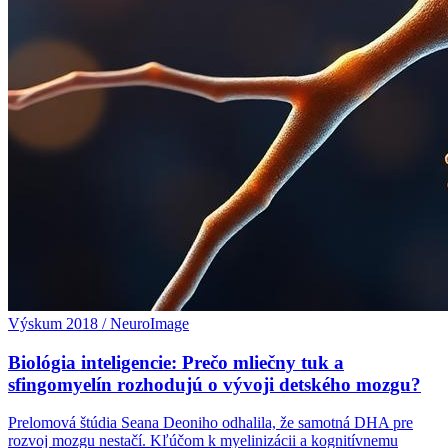
Výskum 2018 / NeuroImage
Biológia inteligencie: Prečo mliečny tuk a
sfingomyelín rozhodujú o vývoji detského mozgu?
Prelomová štúdia Seana Deoniho odhalila, že samotná DHA pre
rozvoj mozgu nestačí. Kľúčom k myelinizácii a kognitívnemu