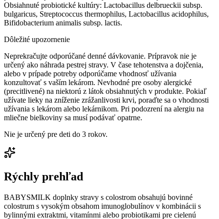
Obsiahnuté probiotické kultúry: Lactobacillus delbrueckii subsp.
bulgaricus, Streptococcus thermophilus, Lactobacillus acidophilus,
Bifidobacterium animalis subsp. lactis.
Dôležité upozornenie
Neprekračujte odporúčané denné dávkovanie. Prípravok nie je
určený ako náhrada pestrej stravy. V čase tehotenstva a dojčenia,
alebo v prípade potreby odporúčame vhodnosť užívania
konzultovať s vaším lekárom. Nevhodné pre osoby alergické
(precitlivené) na niektorú z látok obsiahnutých v produkte. Pokiaľ
užívate lieky na zníženie zrážanlivosti krvi, poraďte sa o vhodnosti
užívania s lekárom alebo lekárnikom. Pri podozrení na alergiu na
mliečne bielkoviny sa musí podávať opatrne.
Nie je určený pre deti do 3 rokov.
Rýchly prehľad
BABYSMILK doplnky stravy s colostrom obsahujú bovinné
colostrum s vysokým obsahom imunoglobulínov v kombinácii s
bylinnými extraktmi, vitamínmi alebo probiotikami pre cielenú