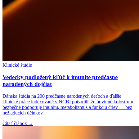
Klinické štúdie
Vedecky podložený kľúč k imunite predčasne
narodených dojčiat
Dánska štúdia na 200 predčasne narodených deťoch a ďalšie
klinické práce indexované v NCBI potvrdili, že bovinné kolostrum
bezpečne podporuje imunitu, metabolizmus a funkciu čriev — bez
nežiaducich účinkov.
Čítať článok →