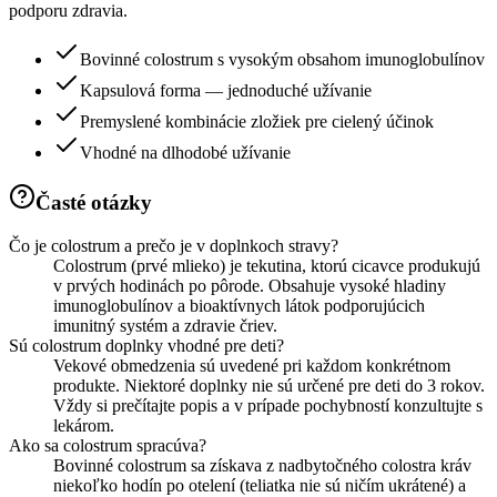
podporu zdravia.
Bovinné colostrum s vysokým obsahom imunoglobulínov
Kapsulová forma — jednoduché užívanie
Premyslené kombinácie zložiek pre cielený účinok
Vhodné na dlhodobé užívanie
Časté otázky
Čo je colostrum a prečo je v doplnkoch stravy?
Colostrum (prvé mlieko) je tekutina, ktorú cicavce produkujú
v prvých hodinách po pôrode. Obsahuje vysoké hladiny
imunoglobulínov a bioaktívnych látok podporujúcich
imunitný systém a zdravie čriev.
Sú colostrum doplnky vhodné pre deti?
Vekové obmedzenia sú uvedené pri každom konkrétnom
produkte. Niektoré doplnky nie sú určené pre deti do 3 rokov.
Vždy si prečítajte popis a v prípade pochybností konzultujte s
lekárom.
Ako sa colostrum spracúva?
Bovinné colostrum sa získava z nadbytočného colostra kráv
niekoľko hodín po otelení (teliatka nie sú ničím ukrátené) a