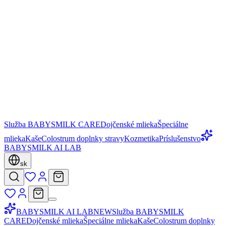
Služba BABYSMILK CARE
Dojčenské mlieka
Špeciálne
mlieka
Kaše
Colostrum doplnky stravy
Kozmetika
Príslušenstvo
BABYSMILK AI LAB
sk
BABYSMILK AI LAB
NEW
Služba BABYSMILK
CARE
Dojčenské mlieka
Špeciálne mlieka
Kaše
Colostrum doplnky