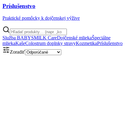
Príslušenstvo
Praktické pomôcky k dojčenskej výžive
Služba BABYSMILK Care
Dojčenské mlieka
Špeciálne
mlieka
Kaše
Colostrum doplnky stravy
Kozmetika
Príslušenstvo
Zoradiť
Obsahuje kolostrum