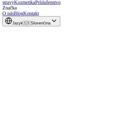
stravy
Kozmetika
Príslušenstvo
Značka
O nás
Blog
Kontakt
Jazyk
🇸🇰
Slovenčina