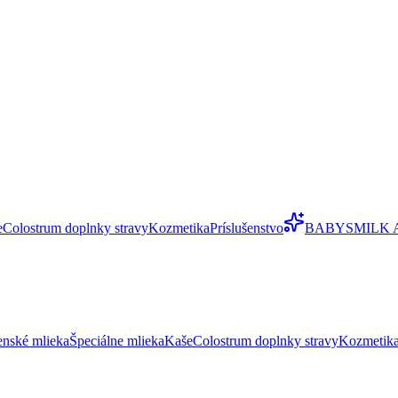
e
Colostrum doplnky stravy
Kozmetika
Príslušenstvo
BABYSMILK 
enské mlieka
Špeciálne mlieka
Kaše
Colostrum doplnky stravy
Kozmetik