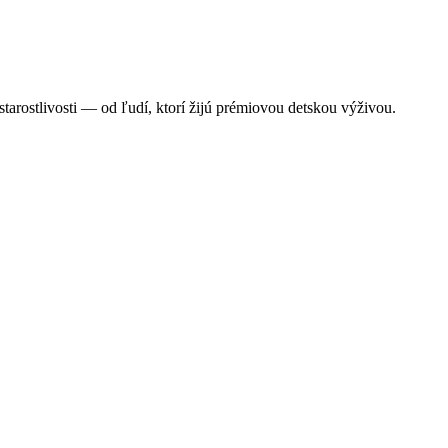
starostlivosti — od ľudí, ktorí žijú prémiovou detskou výživou.
žive preťažujú pečeň bábätka a mliečny tuk nie?
e spôsobujú stukovatenie pečene dojčiat. Mliečny tuk a cholesterol sú 