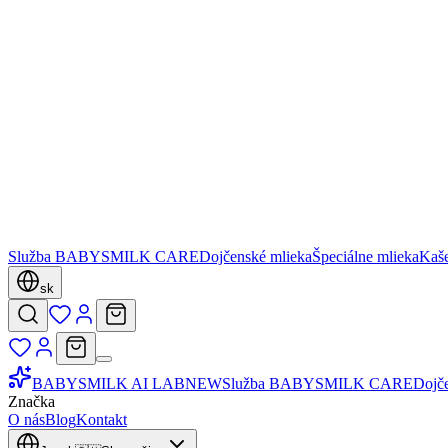
Služba BABYSMILK CARE
Dojčenské mlieka
Špeciálne mlieka
Kaš
sk
BABYSMILK AI LAB
NEW
Služba BABYSMILK CARE
Dojč
Značka
O nás
Blog
Kontakt