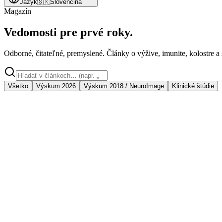
Jazyk
🇸🇰
Slovenčina
Magazín
Vedomosti pre prvé roky.
Odborné, čitateľné, premyslené. Články o výžive, imunite, kolostre a 
Všetko
Výskum 2026
Výskum 2018 / NeuroImage
Klinické štúdie
Editor's pick ·
Výskum 2026
Metabolická pasca: Prečo rastlinné oleje v detskej vý
Prelomový výskum 2026 ukázal, že rastlinné oleje bez mliečnej matric
19. apríl 2026
9 min
čítania
Čítať článok