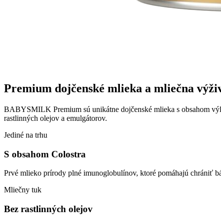
Premium dojčenské mlieka a
mliečna výži
BABYSMILK Premium sú unikátne dojčenské mlieka s obsahom výlučn
rastlinných olejov a emulgátorov.
Jediné na trhu
S obsahom Colostra
Prvé mlieko prírody plné imunoglobulínov, ktoré pomáhajú chrániť bá
Mliečny tuk
Bez rastlinných olejov