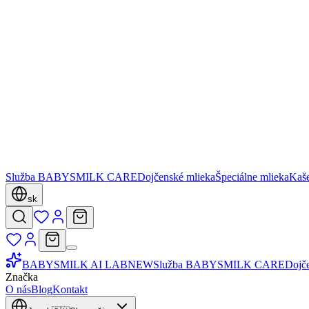
Služba BABYSMILK CARE
Dojčenské mlieka
Špeciálne mlieka
Kaš
sk
BABYSMILK AI LAB
NEW
Služba BABYSMILK CARE
Dojč
Značka
O nás
Blog
Kontakt