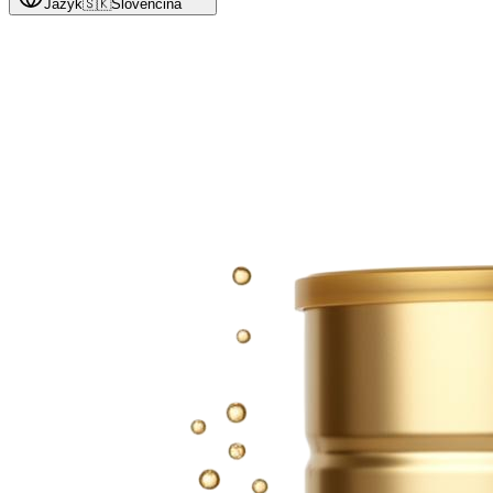
Jazyk
🇸🇰
Slovenčina