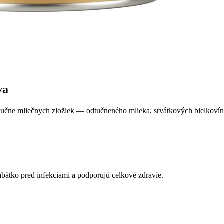
va
e mliečnych zložiek — odtučneného mlieka, srvátkových bielkovín, 
bätko pred infekciami a podporujú celkové zdravie.