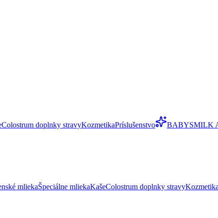
e
Colostrum doplnky stravy
Kozmetika
Príslušenstvo
BABYSMILK 
enské mlieka
Špeciálne mlieka
Kaše
Colostrum doplnky stravy
Kozmetik