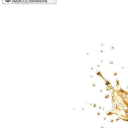
Jazyk
🇸🇰
Slovenčina