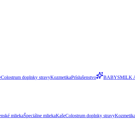
e
Colostrum doplnky stravy
Kozmetika
Príslušenstvo
BABYSMILK 
enské mlieka
Špeciálne mlieka
Kaše
Colostrum doplnky stravy
Kozmetik