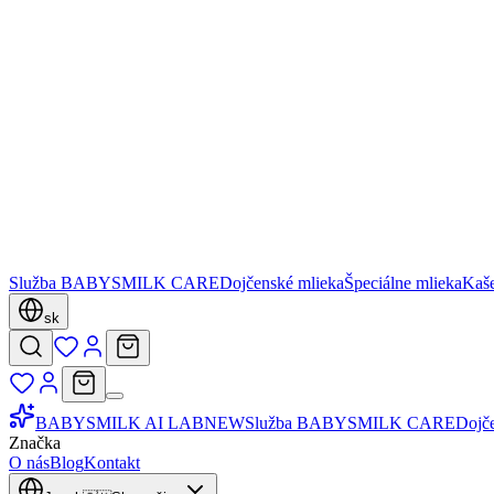
Služba BABYSMILK CARE
Dojčenské mlieka
Špeciálne mlieka
Kaš
sk
BABYSMILK AI LAB
NEW
Služba BABYSMILK CARE
Dojč
Značka
O nás
Blog
Kontakt