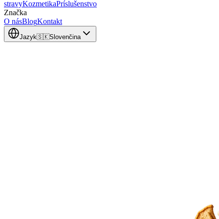
stravy
Kozmetika
Príslušenstvo
Značka
O nás
Blog
Kontakt
Jazyk
🇸🇰
Slovenčina