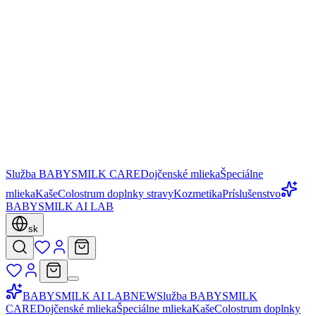
Služba BABYSMILK CARE
Dojčenské mlieka
Špeciálne
mlieka
Kaše
Colostrum doplnky stravy
Kozmetika
Príslušenstvo
BABYSMILK AI LAB
sk
BABYSMILK AI LAB
NEW
Služba BABYSMILK
CARE
Dojčenské mlieka
Špeciálne mlieka
Kaše
Colostrum doplnky