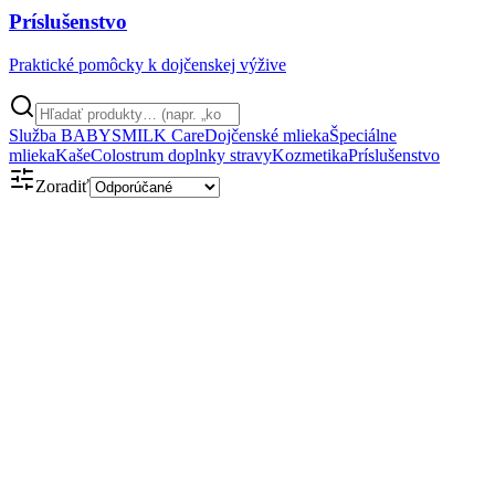
Príslušenstvo
Praktické pomôcky k dojčenskej výžive
Služba BABYSMILK Care
Dojčenské mlieka
Špeciálne
mlieka
Kaše
Colostrum doplnky stravy
Kozmetika
Príslušenstvo
Zoradiť
Obsahuje kolostrum