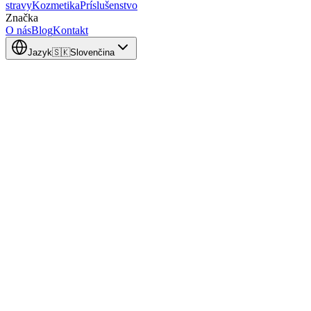
stravy
Kozmetika
Príslušenstvo
Značka
O nás
Blog
Kontakt
Jazyk
🇸🇰
Slovenčina