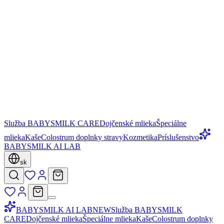
Služba BABYSMILK CARE
Dojčenské mlieka
Špeciálne
mlieka
Kaše
Colostrum doplnky stravy
Kozmetika
Príslušenstvo
BABYSMILK AI LAB
sk
BABYSMILK AI LAB
NEW
Služba BABYSMILK
CARE
Dojčenské mlieka
Špeciálne mlieka
Kaše
Colostrum doplnky