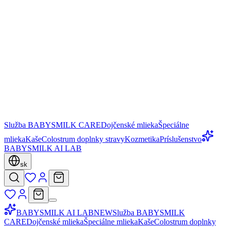
Služba BABYSMILK CARE
Dojčenské mlieka
Špeciálne
mlieka
Kaše
Colostrum doplnky stravy
Kozmetika
Príslušenstvo
BABYSMILK AI LAB
sk
BABYSMILK AI LAB
NEW
Služba BABYSMILK
CARE
Dojčenské mlieka
Špeciálne mlieka
Kaše
Colostrum doplnky