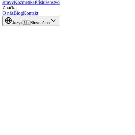
stravy
Kozmetika
Príslušenstvo
Značka
O nás
Blog
Kontakt
Jazyk
🇸🇰
Slovenčina