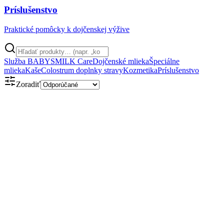
Príslušenstvo
Praktické pomôcky k dojčenskej výžive
Služba BABYSMILK Care
Dojčenské mlieka
Špeciálne
mlieka
Kaše
Colostrum doplnky stravy
Kozmetika
Príslušenstvo
Zoradiť
Obsahuje kolostrum