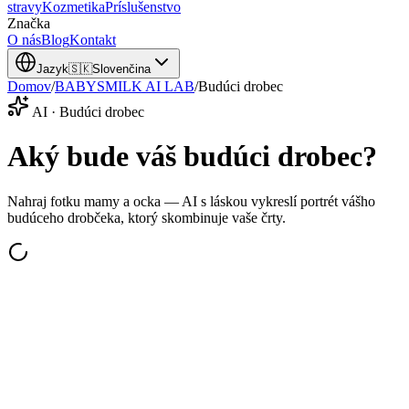
stravy
Kozmetika
Príslušenstvo
Značka
O nás
Blog
Kontakt
Jazyk
🇸🇰
Slovenčina
Domov
/
BABYSMILK AI LAB
/
Budúci drobec
AI · Budúci drobec
Aký bude váš budúci drobec?
Nahraj fotku mamy a ocka — AI s láskou vykreslí portrét vášho
budúceho drobčeka, ktorý skombinuje vaše črty.