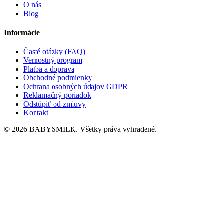
O nás
Blog
Informácie
Časté otázky (FAQ)
Vernostný program
Platba a doprava
Obchodné podmienky
Ochrana osobných údajov GDPR
Reklamačný poriadok
Odstúpiť od zmluvy
Kontakt
© 2026 BABYSMILK. Všetky práva vyhradené.