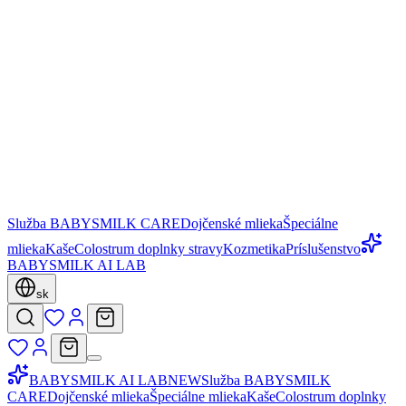
Služba BABYSMILK CARE
Dojčenské mlieka
Špeciálne
mlieka
Kaše
Colostrum doplnky stravy
Kozmetika
Príslušenstvo
BABYSMILK AI LAB
sk
BABYSMILK AI LAB
NEW
Služba BABYSMILK
CARE
Dojčenské mlieka
Špeciálne mlieka
Kaše
Colostrum doplnky