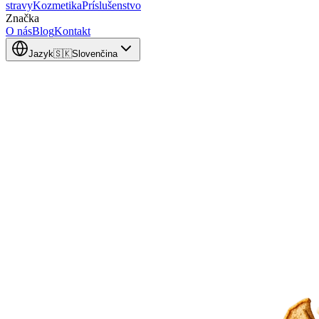
stravy
Kozmetika
Príslušenstvo
Značka
O nás
Blog
Kontakt
Jazyk
🇸🇰
Slovenčina