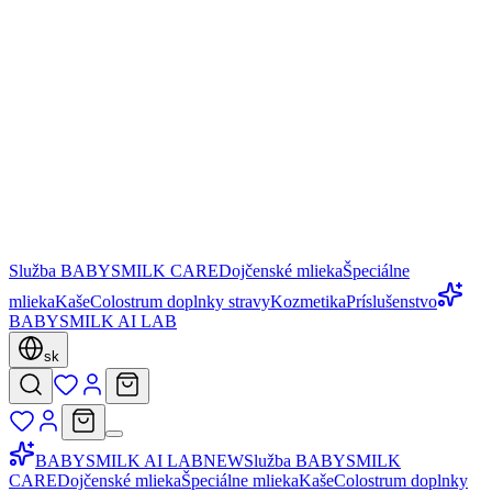
Služba BABYSMILK CARE
Dojčenské mlieka
Špeciálne
mlieka
Kaše
Colostrum doplnky stravy
Kozmetika
Príslušenstvo
BABYSMILK AI LAB
sk
BABYSMILK AI LAB
NEW
Služba BABYSMILK
CARE
Dojčenské mlieka
Špeciálne mlieka
Kaše
Colostrum doplnky