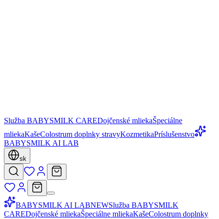
Služba BABYSMILK CARE
Dojčenské mlieka
Špeciálne
mlieka
Kaše
Colostrum doplnky stravy
Kozmetika
Príslušenstvo
BABYSMILK AI LAB
sk
BABYSMILK AI LAB
NEW
Služba BABYSMILK
CARE
Dojčenské mlieka
Špeciálne mlieka
Kaše
Colostrum doplnky