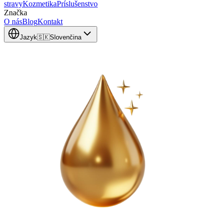
stravy
Kozmetika
Príslušenstvo
Značka
O nás
Blog
Kontakt
Jazyk
🇸🇰
Slovenčina