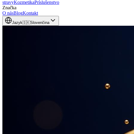
stravy
Kozmetika
Príslušenstvo
Značka
O nás
Blog
Kontakt
Jazyk
🇸🇰
Slovenčina