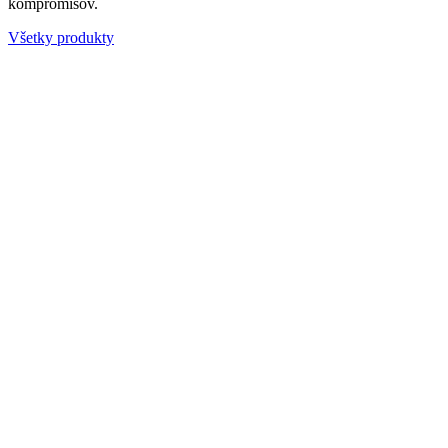
kompromisov.
Všetky produkty
Obsahuje kolostrum