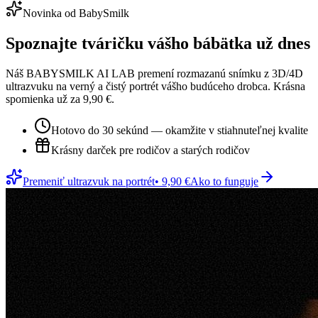
Novinka od BabySmilk
Spoznajte tváričku vášho bábätka už dnes
Náš BABYSMILK AI LAB premení rozmazanú snímku z 3D/4D
ultrazvuku na verný a čistý portrét vášho budúceho drobca. Krásna
spomienka už za 9,90 €.
Hotovo do 30 sekúnd — okamžite v stiahnuteľnej kvalite
Krásny darček pre rodičov a starých rodičov
Premeniť ultrazvuk na portrét
• 9,90 €
Ako to funguje