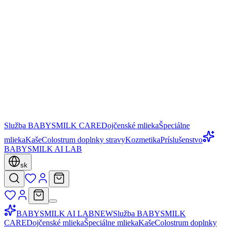
Služba BABYSMILK CARE
Dojčenské mlieka
Špeciálne
mlieka
Kaše
Colostrum doplnky stravy
Kozmetika
Príslušenstvo
BABYSMILK AI LAB
sk
BABYSMILK AI LAB
NEW
Služba BABYSMILK
CARE
Dojčenské mlieka
Špeciálne mlieka
Kaše
Colostrum doplnky