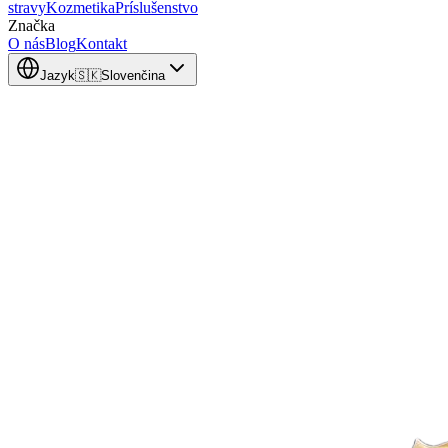
stravy
Kozmetika
Príslušenstvo
Značka
O nás
Blog
Kontakt
Jazyk
🇸🇰
Slovenčina