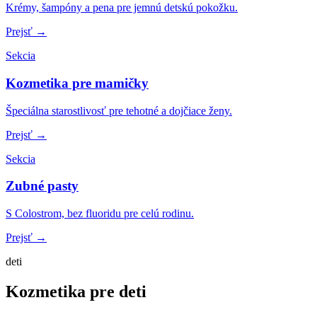
Krémy, šampóny a pena pre jemnú detskú pokožku.
Prejsť →
Sekcia
Kozmetika pre mamičky
Špeciálna starostlivosť pre tehotné a dojčiace ženy.
Prejsť →
Sekcia
Zubné pasty
S Colostrom, bez fluoridu pre celú rodinu.
Prejsť →
deti
Kozmetika pre deti