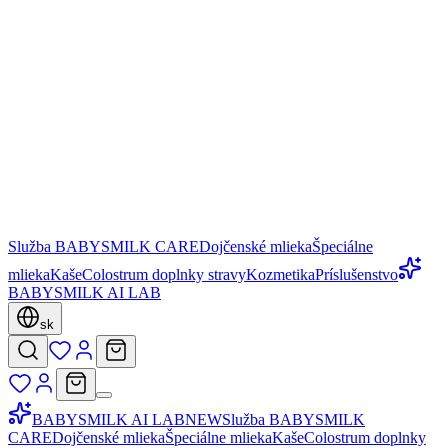
Služba BABYSMILK CARE
Dojčenské mlieka
Špeciálne
mlieka
Kaše
Colostrum doplnky stravy
Kozmetika
Príslušenstvo
BABYSMILK AI LAB
sk
BABYSMILK AI LAB
NEW
Služba BABYSMILK
CARE
Dojčenské mlieka
Špeciálne mlieka
Kaše
Colostrum doplnky