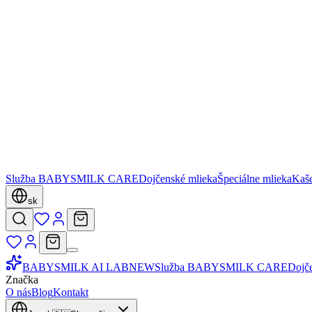
Služba BABYSMILK CARE
Dojčenské mlieka
Špeciálne mlieka
Kaš
sk
BABYSMILK AI LAB
NEW
Služba BABYSMILK CARE
Dojč
Značka
O nás
Blog
Kontakt