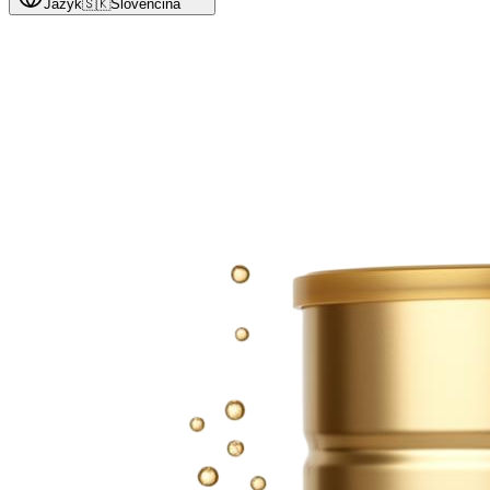
Jazyk
🇸🇰
Slovenčina