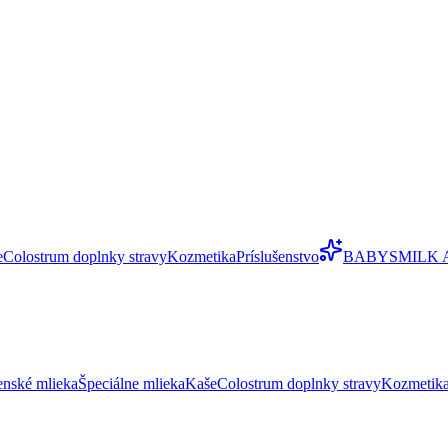
e
Colostrum doplnky stravy
Kozmetika
Príslušenstvo
BABYSMILK 
enské mlieka
Špeciálne mlieka
Kaše
Colostrum doplnky stravy
Kozmetik