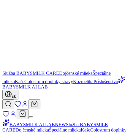
Služba BABYSMILK CARE
Dojčenské mlieka
Špeciálne
mlieka
Kaše
Colostrum doplnky stravy
Kozmetika
Príslušenstvo
BABYSMILK AI LAB
sk
BABYSMILK AI LAB
NEW
Služba BABYSMILK
CARE
Dojčenské mlieka
Špeciálne mlieka
Kaše
Colostrum doplnky