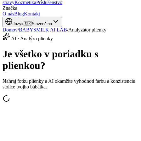
stravy
Kozmetika
Príslušenstvo
Značka
O nás
Blog
Kontakt
Jazyk
🇸🇰
Slovenčina
Domov
/
BABYSMILK AI LAB
/
Analyzátor plienky
AI · Analýza plienky
Je všetko v poriadku s
plienkou?
Nahraj fotku plienky a AI okamžite vyhodnotí farbu a konzistenciu
stolice tvojho bábätka.