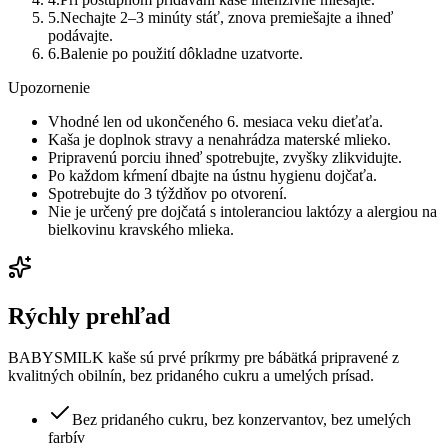
5
.
Nechajte 2–3 minúty stáť, znova premiešajte a ihneď
podávajte.
6
.
Balenie po použití dôkladne uzatvorte.
Upozornenie
Vhodné len od ukončeného 6. mesiaca veku dieťaťa.
Kaša je doplnok stravy a nenahrádza materské mlieko.
Pripravenú porciu ihneď spotrebujte, zvyšky zlikvidujte.
Po každom kŕmení dbajte na ústnu hygienu dojčaťa.
Spotrebujte do 3 týždňov po otvorení.
Nie je určený pre dojčatá s intoleranciou laktózy a alergiou na
bielkovinu kravského mlieka.
Rýchly prehľad
BABYSMILK kaše sú prvé príkrmy pre bábätká pripravené z
kvalitných obilnín, bez pridaného cukru a umelých prísad.
Bez pridaného cukru, bez konzervantov, bez umelých
farbív