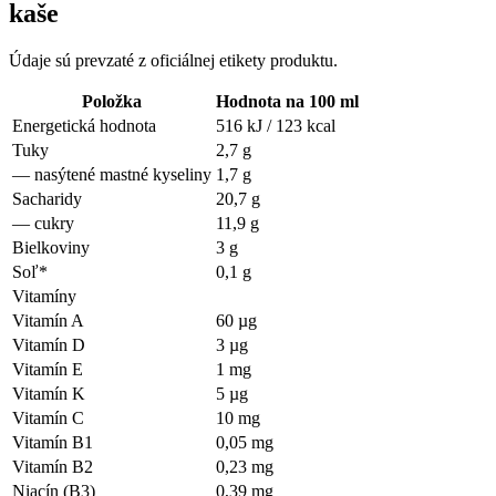
kaše
Údaje sú prevzaté z oficiálnej etikety produktu.
Položka
Hodnota na 100 ml
Energetická hodnota
516 kJ / 123 kcal
Tuky
2,7 g
—
nasýtené mastné kyseliny
1,7 g
Sacharidy
20,7 g
—
cukry
11,9 g
Bielkoviny
3 g
Soľ*
0,1 g
Vitamíny
Vitamín A
60 µg
Vitamín D
3 µg
Vitamín E
1 mg
Vitamín K
5 µg
Vitamín C
10 mg
Vitamín B1
0,05 mg
Vitamín B2
0,23 mg
Niacín (B3)
0,39 mg