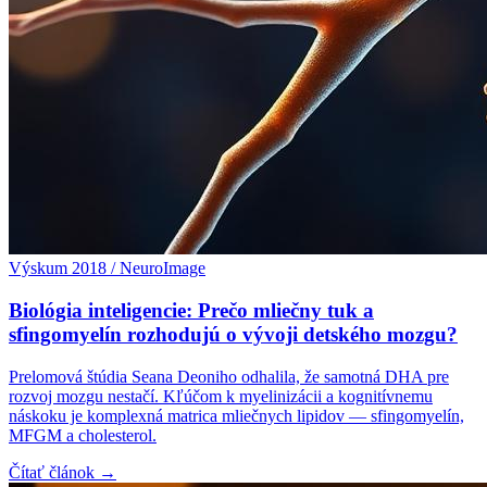
Výskum 2018 / NeuroImage
Biológia inteligencie: Prečo mliečny tuk a
sfingomyelín rozhodujú o vývoji detského mozgu?
Prelomová štúdia Seana Deoniho odhalila, že samotná DHA pre
rozvoj mozgu nestačí. Kľúčom k myelinizácii a kognitívnemu
náskoku je komplexná matrica mliečnych lipidov — sfingomyelín,
MFGM a cholesterol.
Čítať článok →