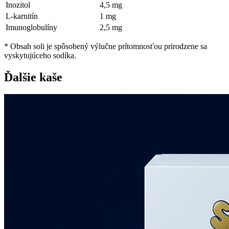
Inozitol
4,5 mg
L-karnitín
1 mg
Imunoglobulíny
2,5 mg
* Obsah soli je spôsobený výlučne prítomnosťou prirodzene sa
vyskytujúceho sodíka.
Ďalšie kaše