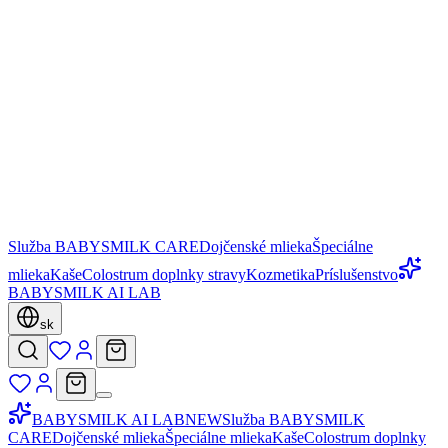
Služba BABYSMILK CARE
Dojčenské mlieka
Špeciálne
mlieka
Kaše
Colostrum doplnky stravy
Kozmetika
Príslušenstvo
BABYSMILK AI LAB
sk
BABYSMILK AI LAB
NEW
Služba BABYSMILK
CARE
Dojčenské mlieka
Špeciálne mlieka
Kaše
Colostrum doplnky