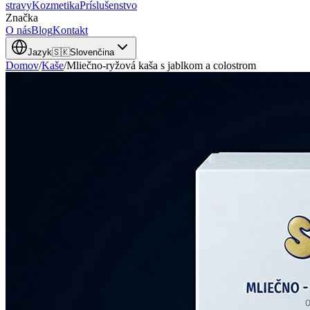
stravy
Kozmetika
Príslušenstvo
Značka
O nás
Blog
Kontakt
Jazyk
🇸🇰
Slovenčina
Domov
/
Kaše
/
Mliečno-ryžová kaša s jablkom a colostrom