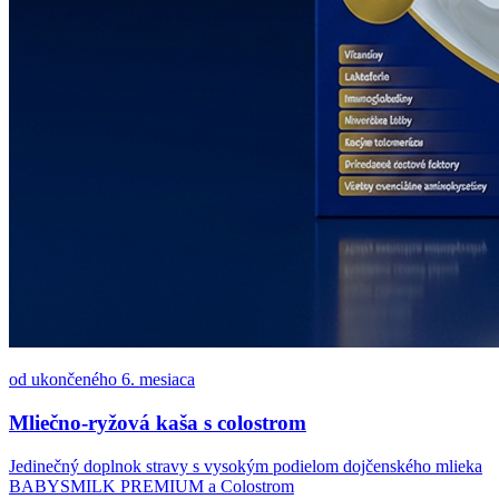
od ukončeného 6. mesiaca
Mliečno-ryžová kaša s colostrom
Jedinečný doplnok stravy s vysokým podielom dojčenského mlieka
BABYSMILK PREMIUM a Colostrom