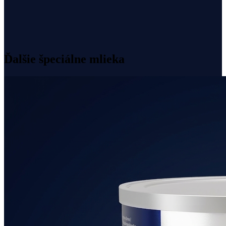
Mliečny tuk namiesto rastlinných olejov
Bez palmového, sójového a rybieho oleja
Iba laktóza ako zdroj sacharidov
Bez sóje a bez GMO
Ďalšie špeciálne mlieka