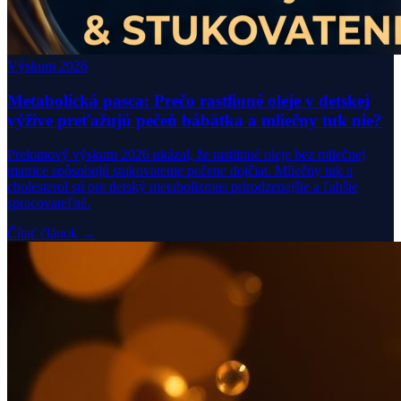
Výskum 2026
Metabolická pasca: Prečo rastlinné oleje v detskej
výžive preťažujú pečeň bábätka a mliečny tuk nie?
Prelomový výskum 2026 ukázal, že rastlinné oleje bez mliečnej
matrice spôsobujú stukovatenie pečene dojčiat. Mliečny tuk a
cholesterol sú pre detský metabolizmus prirodzenejšie a ľahšie
spracovateľné.
Čítať článok →