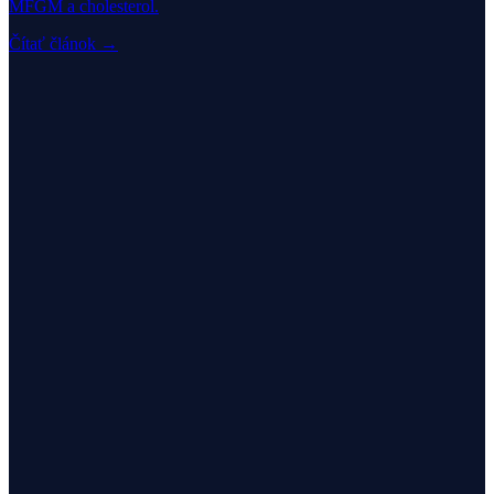
MFGM a cholesterol.
Čítať článok →