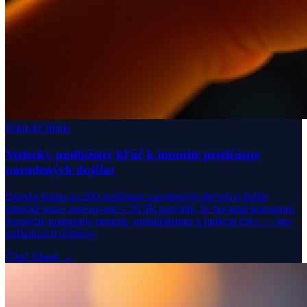
Klinické štúdie
Vedecky podložený kľúč k imunite predčasne
narodených dojčiat
Dánska štúdia na 200 predčasne narodených deťoch a ďalšie
klinické práce indexované v NCBI potvrdili, že bovinné kolostrum
bezpečne podporuje imunitu, metabolizmus a funkciu čriev — bez
nežiaducich účinkov.
Čítať článok →