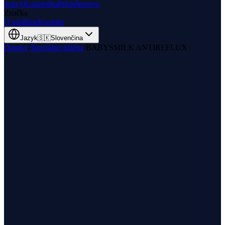
stravy
Kozmetika
Príslušenstvo
Značka
O nás
Blog
Kontakt
Jazyk
🇸🇰
Slovenčina
Domov
/
Špeciálne mlieka
/
BABYSMILK ANTIREFLUX