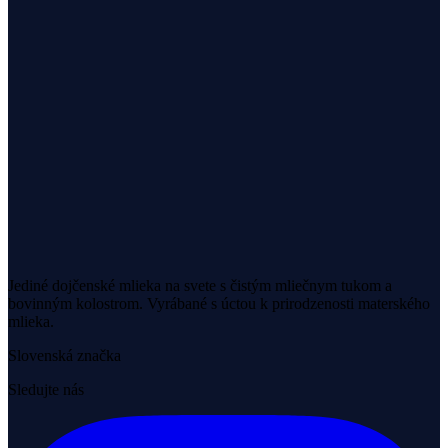
Jediné dojčenské mlieka na svete s čistým mliečnym tukom a
bovinným kolostrom. Vyrábané s úctou k prirodzenosti materského
mlieka.
Slovenská značka
Sledujte nás