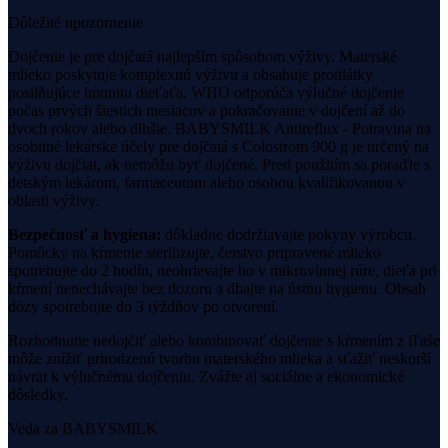
Dôležité upozornenie
Dojčenie je pre dojčatá najlepším spôsobom výživy. Materské
mlieko poskytuje komplexnú výživu a obsahuje protilátky
posilňujúce imunitu dieťaťa. WHO odporúča výlučné dojčenie
počas prvých šiestich mesiacov a pokračovanie v dojčení až do
dvoch rokov alebo dlhšie.
BABYSMILK Antireflux - Potravina na
osobitné lekárske účely pre dojčatá s Colostrom 900 g
je určený na
výživu dojčiat, ak nemôžu byť dojčené.
Pred použitím sa poraďte s
detským lekárom, farmaceutom alebo osobou kvalifikovanou v
oblasti výživy.
Bezpečnosť a hygiena:
dôkladne dodržiavajte pokyny výrobcu.
Pomôcky na kŕmenie sterilizujte, čerstvo pripravené mlieko
spotrebujte do 2 hodín, neohrievajte ho v mikrovlnnej rúre, dieťa pri
kŕmení nenechávajte bez dozoru a dbajte na ústnu hygienu. Obsah
dózy spotrebujte do 3 týždňov po otvorení.
Rozhodnutie nedojčiť alebo kombinovať dojčenie s kŕmením z fľaše
môže znížiť prirodzenú tvorbu materského mlieka a sťažiť neskorší
návrat k výlučnému dojčeniu. Zvážte aj sociálne a ekonomické
dôsledky.
Veda za BABYSMILK