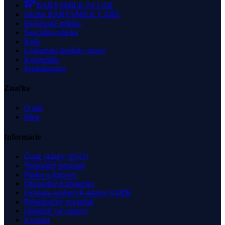
BABYSMILK AI LAB
Služba BABYSMILK CARE
Dojčenské mlieka
Špeciálne mlieka
Kaše
Colostrum doplnky stravy
Kozmetika
Príslušenstvo
Značka
O nás
Blog
Informácie
Časté otázky (FAQ)
Vernostný program
Platba a doprava
Obchodné podmienky
Ochrana osobných údajov GDPR
Reklamačný poriadok
Odstúpiť od zmluvy
Kontakt