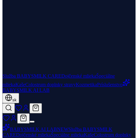
Služba BABYSMILK CARE
Dojčenské mlieka
Špeciálne
mlieka
Kaše
Colostrum doplnky stravy
Kozmetika
Príslušenstvo
BABYSMILK AI LAB
sk
BABYSMILK AI LAB
NEW
Služba BABYSMILK
CARE
Dojčenské mlieka
Špeciálne mlieka
Kaše
Colostrum doplnky