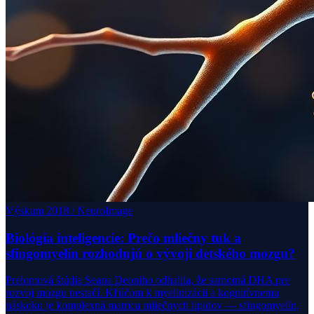
Výskum 2018 / NeuroImage
Biológia inteligencie: Prečo mliečny tuk a
sfingomyelín rozhodujú o vývoji detského mozgu?
Prelomová štúdia Seana Deoniho odhalila, že samotná DHA pre
rozvoj mozgu nestačí. Kľúčom k myelinizácii a kognitívnemu
náskoku je komplexná matrica mliečnych lipidov — sfingomyelín,