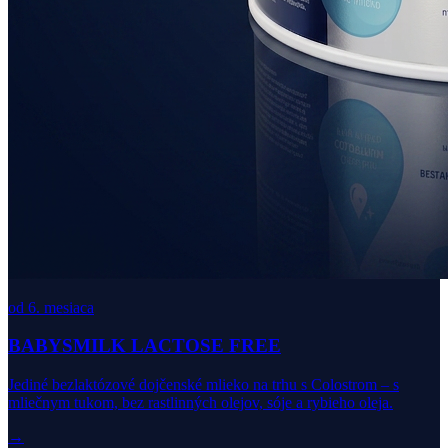
od 6. mesiaca
BABYSMILK LACTOSE FREE
Jediné bezlaktózové dojčenské mlieko na trhu s Colostrom – s
mliečnym tukom, bez rastlinných olejov, sóje a rybieho oleja.
→