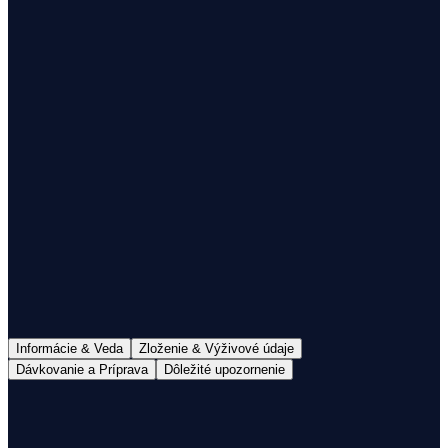
1
Doručenie do 48h
Doprava nad 60€ zdarma
100% mliečny tuk
S Colostrom
Informácie & Veda
Zloženie & Výživové údaje
Dávkovanie a Príprava
Dôležité upozornenie