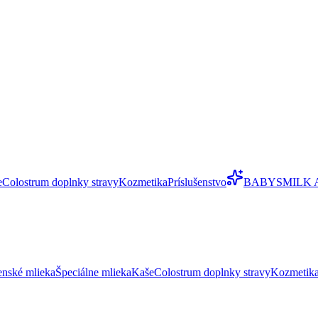
e
Colostrum doplnky stravy
Kozmetika
Príslušenstvo
BABYSMILK 
enské mlieka
Špeciálne mlieka
Kaše
Colostrum doplnky stravy
Kozmetik