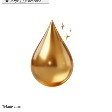
Jazyk
🇸🇰
Slovenčina
Tekuté zlato