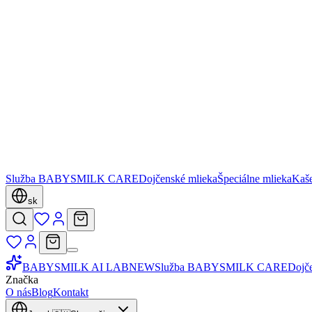
Služba BABYSMILK CARE
Dojčenské mlieka
Špeciálne mlieka
Kaš
sk
BABYSMILK AI LAB
NEW
Služba BABYSMILK CARE
Dojč
Značka
O nás
Blog
Kontakt