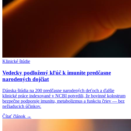
Klinické štúdie
Vedecky podložený kľúč k imunite predčasne
narodených dojčiat
Dánska štúdia na 200 predčasne narodených deťoch a ďalšie
klinické práce indexované v NCBI potvrdili, že bovinné kolostrum
bezpečne podporuje imunitu, metabolizmus a funkciu čriev — bez
nežiaducich účinkov.
Čítať článok →