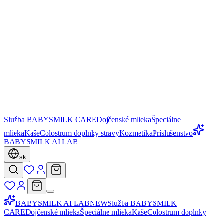
Služba BABYSMILK CARE
Dojčenské mlieka
Špeciálne
mlieka
Kaše
Colostrum doplnky stravy
Kozmetika
Príslušenstvo
BABYSMILK AI LAB
sk
BABYSMILK AI LAB
NEW
Služba BABYSMILK
CARE
Dojčenské mlieka
Špeciálne mlieka
Kaše
Colostrum doplnky