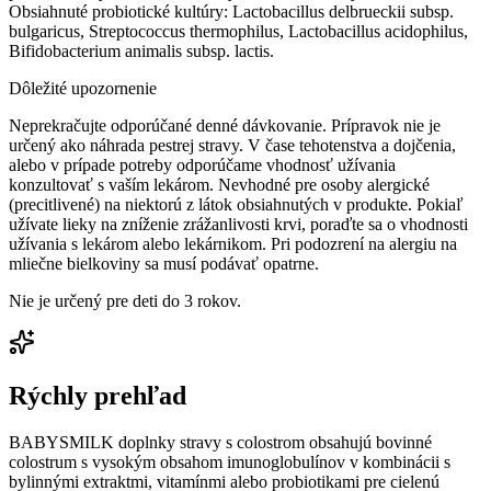
Obsiahnuté probiotické kultúry: Lactobacillus delbrueckii subsp.
bulgaricus, Streptococcus thermophilus, Lactobacillus acidophilus,
Bifidobacterium animalis subsp. lactis.
Dôležité upozornenie
Neprekračujte odporúčané denné dávkovanie. Prípravok nie je
určený ako náhrada pestrej stravy. V čase tehotenstva a dojčenia,
alebo v prípade potreby odporúčame vhodnosť užívania
konzultovať s vaším lekárom. Nevhodné pre osoby alergické
(precitlivené) na niektorú z látok obsiahnutých v produkte. Pokiaľ
užívate lieky na zníženie zrážanlivosti krvi, poraďte sa o vhodnosti
užívania s lekárom alebo lekárnikom. Pri podozrení na alergiu na
mliečne bielkoviny sa musí podávať opatrne.
Nie je určený pre deti do 3 rokov.
Rýchly prehľad
BABYSMILK doplnky stravy s colostrom obsahujú bovinné
colostrum s vysokým obsahom imunoglobulínov v kombinácii s
bylinnými extraktmi, vitamínmi alebo probiotikami pre cielenú