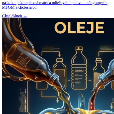
náskoku je komplexná matrica mliečnych lipidov — sfingomyelín,
MFGM a cholesterol.
Čítať článok →