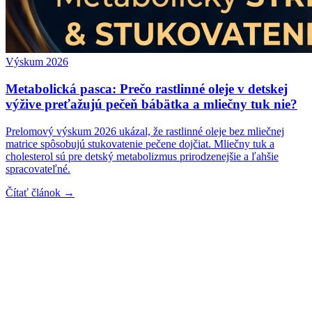
Výskum 2026
Metabolická pasca: Prečo rastlinné oleje v detskej
výžive preťažujú pečeň bábätka a mliečny tuk nie?
Prelomový výskum 2026 ukázal, že rastlinné oleje bez mliečnej
matrice spôsobujú stukovatenie pečene dojčiat. Mliečny tuk a
cholesterol sú pre detský metabolizmus prirodzenejšie a ľahšie
spracovateľné.
Čítať článok →