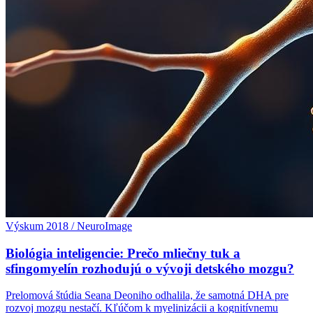
Výskum 2018 / NeuroImage
Biológia inteligencie: Prečo mliečny tuk a
sfingomyelín rozhodujú o vývoji detského mozgu?
Prelomová štúdia Seana Deoniho odhalila, že samotná DHA pre
rozvoj mozgu nestačí. Kľúčom k myelinizácii a kognitívnemu