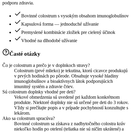
podporu zdravia.
Bovinné colostrum s vysokým obsahom imunoglobulínov
Kapsulová forma — jednoduché užívanie
Premyslené kombinácie zložiek pre cielený účinok
Vhodné na dlhodobé užívanie
Časté otázky
Čo je colostrum a prečo je v doplnkoch stravy?
Colostrum (prvé mlieko) je tekutina, ktorú cicavce produkujú
v prvých hodinách po pôrode. Obsahuje vysoké hladiny
imunoglobulínov a bioaktívnych látok podporujúcich
imunitný systém a zdravie čriev.
Sú colostrum doplnky vhodné pre deti?
Vekové obmedzenia sú uvedené pri každom konkrétnom
produkte. Niektoré doplnky nie sú určené pre deti do 3 rokov.
Vždy si prečítajte popis a v prípade pochybností konzultujte s
lekárom.
Ako sa colostrum spracúva?
Bovinné colostrum sa získava z nadbytočného colostra kráv
niekoľko hodín po otelení (teliatka nie sú ničím ukrátené) a