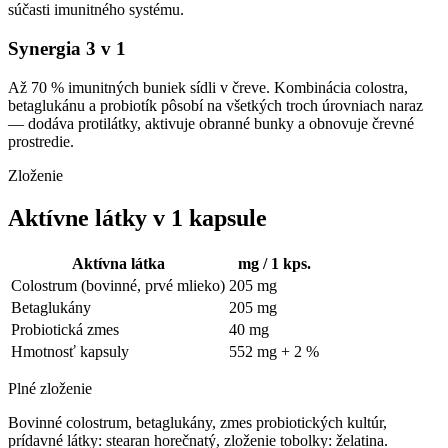
súčasti imunitného systému.
Synergia 3 v 1
Až 70 % imunitných buniek sídli v čreve. Kombinácia colostra,
betaglukánu a probiotík pôsobí na všetkých troch úrovniach naraz
— dodáva protilátky, aktivuje obranné bunky a obnovuje črevné
prostredie.
Zloženie
Aktívne látky v 1 kapsule
Aktívna látka
mg / 1 kps.
Colostrum (bovinné, prvé mlieko)
205 mg
Betaglukány
205 mg
Probiotická zmes
40 mg
Hmotnosť kapsuly
552 mg + 2 %
Plné zloženie
Bovinné colostrum, betaglukány, zmes probiotických kultúr,
prídavné látky: stearan horečnatý, zloženie tobolky: želatina.