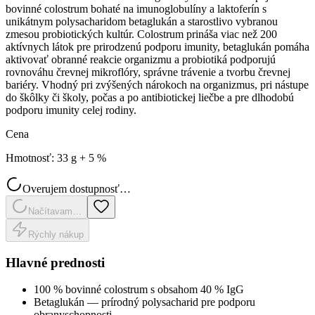
bovinné colostrum bohaté na imunoglobulíny a laktoferín s
unikátnym polysacharidom betaglukán a starostlivo vybranou
zmesou probiotických kultúr. Colostrum prináša viac než 200
aktívnych látok pre prirodzenú podporu imunity, betaglukán pomáha
aktivovať obranné reakcie organizmu a probiotiká podporujú
rovnováhu črevnej mikroflóry, správne trávenie a tvorbu črevnej
bariéry. Vhodný pri zvýšených nárokoch na organizmus, pri nástupe
do škôlky či školy, počas a po antibiotickej liečbe a pre dlhodobú
podporu imunity celej rodiny.
Cena
Hmotnosť
:
33 g + 5 %
Overujem dostupnosť…
Načítavam…
Rýchly nákup
Hlavné prednosti
100 % bovinné colostrum s obsahom 40 % IgG
Betaglukán — prírodný polysacharid pre podporu
obranyschopnosti