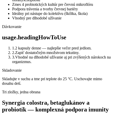
Zmes 4 probiotických kultúr pre črevnú mikroflóru
Podpora trávenia a tvorby črevnej bariéry
Ideálny pri nástupe do kolektívu (škôlka, škola)
Vhodný pre dlhodobé užívanie
Dávkovanie
usage.headingHowToUse
1
.
2 kapsuly denne — najlepšie večer pred jedlom.
2
.
Zapiť dostatočným množstvom tekutiny.
3
.
Vhodné na dlhodobé užívanie aj pri zvýšených nárokoch na
organizmus.
Skladovanie
Skladujte v suchu a tme pri teplote do 25 °C. Uschovajte mimo
dosahu detí.
Tri zložky, jedna obrana
Synergia colostra, betaglukánov a
probiotík — komplexná podpora imunity