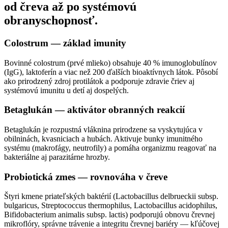
od čreva až po systémovú
obranyschopnosť.
Colostrum — základ imunity
Bovinné colostrum (prvé mlieko) obsahuje 40 % imunoglobulínov
(IgG), laktoferín a viac než 200 ďalších bioaktívnych látok. Pôsobí
ako prirodzený zdroj protilátok a podporuje zdravie čriev aj
systémovú imunitu u detí aj dospelých.
Betaglukán — aktivátor obranných reakcií
Betaglukán je rozpustná vláknina prirodzene sa vyskytujúca v
obilninách, kvasniciach a hubách. Aktivuje bunky imunitného
systému (makrofágy, neutrofily) a pomáha organizmu reagovať na
bakteriálne aj parazitárne hrozby.
Probiotická zmes — rovnováha v čreve
Štyri kmene priateľských baktérií (Lactobacillus delbrueckii subsp.
bulgaricus, Streptococcus thermophilus, Lactobacillus acidophilus,
Bifidobacterium animalis subsp. lactis) podporujú obnovu črevnej
mikroflóry, správne trávenie a integritu črevnej bariéry — kľúčovej