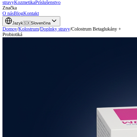
stravy
Kozmetika
Príslušenstvo
Značka
O nás
Blog
Kontakt
Jazyk
🇸🇰
Slovenčina
Domov
/
Kolostrum
/
Doplnky stravy
/
Colostrum Betaglukány +
Probiotiká