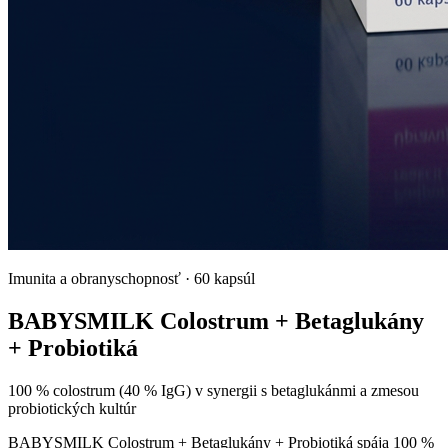
Imunita a obranyschopnosť
·
60 kapsúl
BABYSMILK Colostrum + Betaglukány
+ Probiotiká
100 % colostrum (40 % IgG) v synergii s betaglukánmi a zmesou
probiotických kultúr
BABYSMILK Colostrum + Betaglukány + Probiotiká spája 100 %