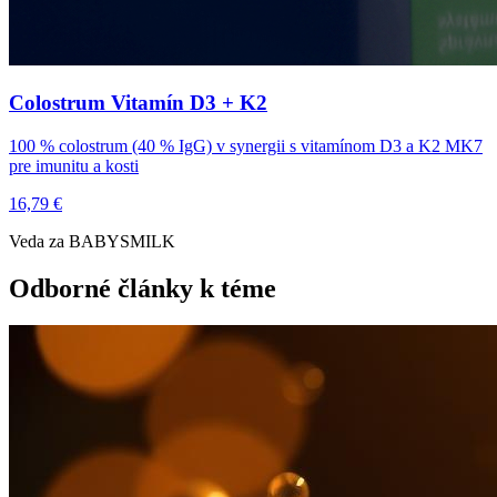
Colostrum Vitamín D3 + K2
100 % colostrum (40 % IgG) v synergii s vitamínom D3 a K2 MK7
pre imunitu a kosti
16,79 €
Veda za BABYSMILK
Odborné články k téme