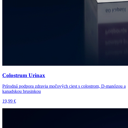
Colostrum Urinax
Prírodná podpora zdravia močových ciest s colostrom, D-manózou a
kanadskou brusinkou
19,99 €