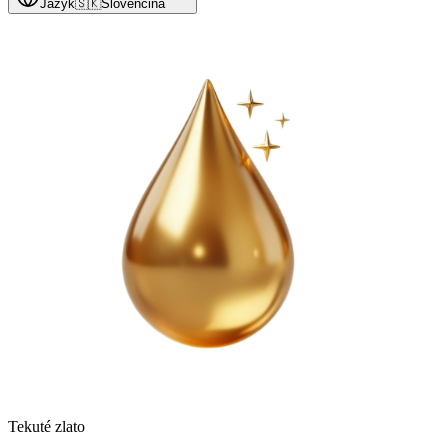
Jazyk
🇸🇰
Slovenčina
Tekuté zlato