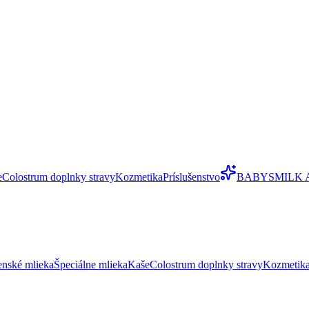
e
Colostrum doplnky stravy
Kozmetika
Príslušenstvo
BABYSMILK 
enské mlieka
Špeciálne mlieka
Kaše
Colostrum doplnky stravy
Kozmetik