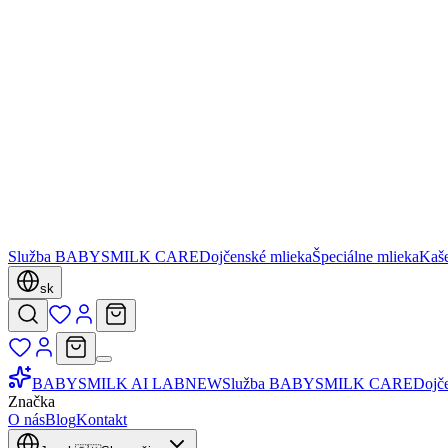
Služba BABYSMILK CARE
Dojčenské mlieka
Špeciálne mlieka
Kaš
sk
BABYSMILK AI LAB
NEW
Služba BABYSMILK CARE
Dojč
Značka
O nás
Blog
Kontakt