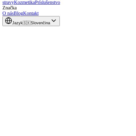
stravy
Kozmetika
Príslušenstvo
Značka
O nás
Blog
Kontakt
Jazyk
🇸🇰
Slovenčina