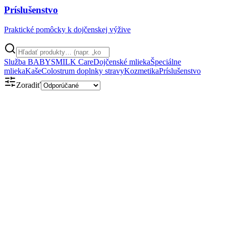
Príslušenstvo
Praktické pomôcky k dojčenskej výžive
Služba BABYSMILK Care
Dojčenské mlieka
Špeciálne
mlieka
Kaše
Colostrum doplnky stravy
Kozmetika
Príslušenstvo
Zoradiť
Obsahuje kolostrum