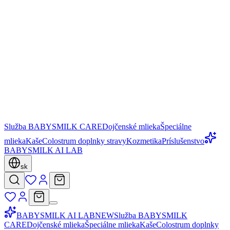
Služba BABYSMILK CARE
Dojčenské mlieka
Špeciálne
mlieka
Kaše
Colostrum doplnky stravy
Kozmetika
Príslušenstvo
BABYSMILK AI LAB
sk
BABYSMILK AI LAB
NEW
Služba BABYSMILK
CARE
Dojčenské mlieka
Špeciálne mlieka
Kaše
Colostrum doplnky