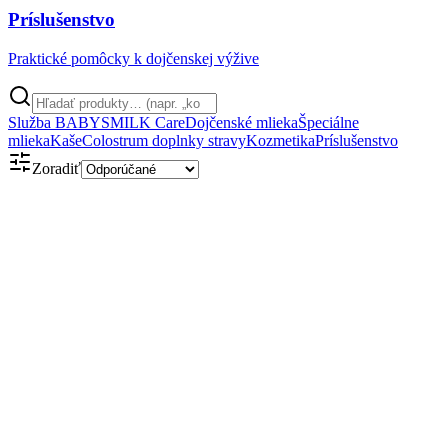
Príslušenstvo
Praktické pomôcky k dojčenskej výžive
Služba BABYSMILK Care
Dojčenské mlieka
Špeciálne
mlieka
Kaše
Colostrum doplnky stravy
Kozmetika
Príslušenstvo
Zoradiť
Obsahuje kolostrum