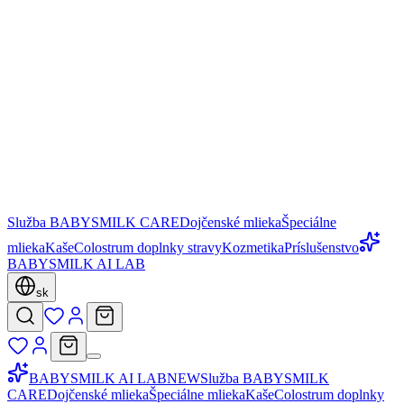
Služba BABYSMILK CARE
Dojčenské mlieka
Špeciálne
mlieka
Kaše
Colostrum doplnky stravy
Kozmetika
Príslušenstvo
BABYSMILK AI LAB
sk
BABYSMILK AI LAB
NEW
Služba BABYSMILK
CARE
Dojčenské mlieka
Špeciálne mlieka
Kaše
Colostrum doplnky