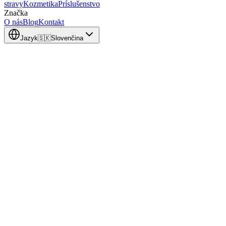
stravy
Kozmetika
Príslušenstvo
Značka
O nás
Blog
Kontakt
Jazyk
🇸🇰
Slovenčina