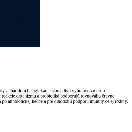
lysacharidom betaglukán a starostlivo vybranou zmesou
é reakcie organizmu a probiotiká podporujú rovnováhu črevnej
 po antibiotickej liečbe a pre dlhodobú podporu imunity celej rodiny.