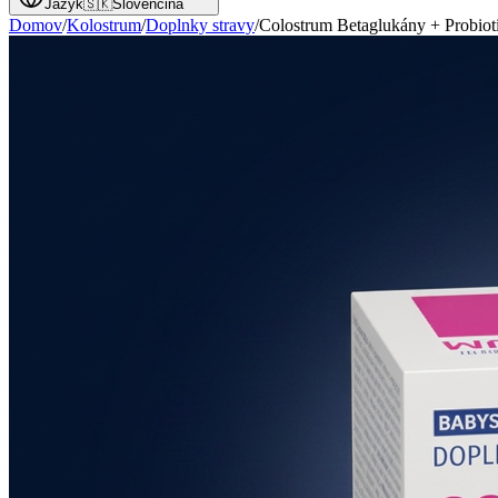
Jazyk
🇸🇰
Slovenčina
Domov
/
Kolostrum
/
Doplnky stravy
/
Colostrum Betaglukány + Probiot