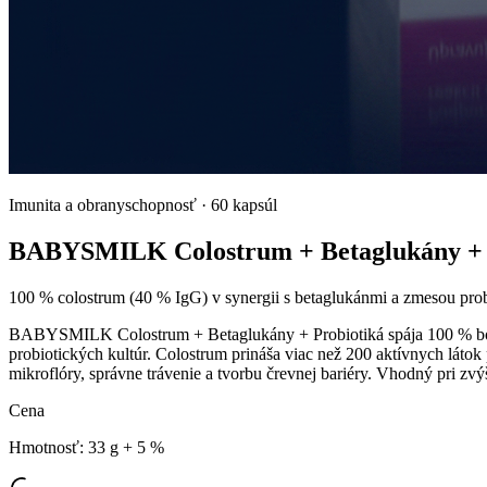
Imunita a obranyschopnosť
·
60 kapsúl
BABYSMILK Colostrum + Betaglukány + 
100 % colostrum (40 % IgG) v synergii s betaglukánmi a zmesou prob
BABYSMILK Colostrum + Betaglukány + Probiotiká spája 100 % bovin
probiotických kultúr. Colostrum prináša viac než 200 aktívnych láto
mikroflóry, správne trávenie a tvorbu črevnej bariéry. Vhodný pri zvý
Cena
Hmotnosť
:
33 g + 5 %