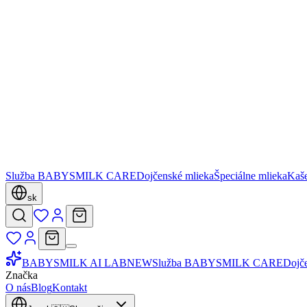
Služba BABYSMILK CARE
Dojčenské mlieka
Špeciálne mlieka
Kaš
sk
BABYSMILK AI LAB
NEW
Služba BABYSMILK CARE
Dojč
Značka
O nás
Blog
Kontakt