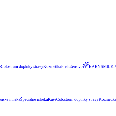
e
Colostrum doplnky stravy
Kozmetika
Príslušenstvo
BABYSMILK 
enské mlieka
Špeciálne mlieka
Kaše
Colostrum doplnky stravy
Kozmetik