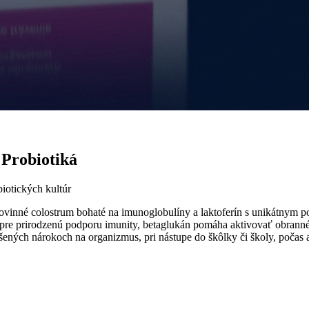
Probiotiká
iotických kultúr
né colostrum bohaté na imunoglobulíny a laktoferín s unikátnym po
k pre prirodzenú podporu imunity, betaglukán pomáha aktivovať obrann
šených nárokoch na organizmus, pri nástupe do škôlky či školy, počas a