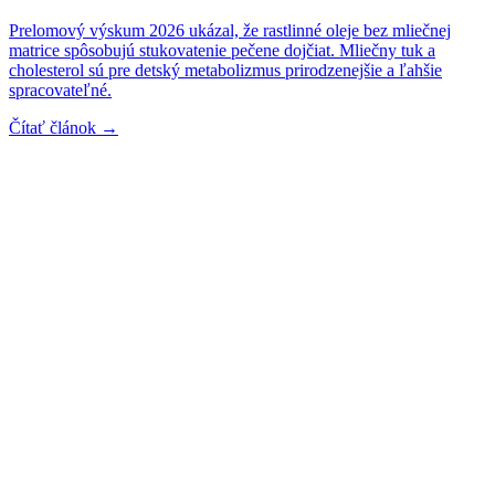
Prelomový výskum 2026 ukázal, že rastlinné oleje bez mliečnej
matrice spôsobujú stukovatenie pečene dojčiat. Mliečny tuk a
cholesterol sú pre detský metabolizmus prirodzenejšie a ľahšie
spracovateľné.
Čítať článok →