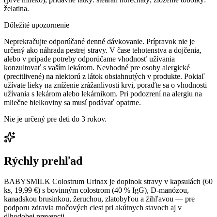
želatina.
Dôležité upozornenie
Neprekračujte odporúčané denné dávkovanie. Prípravok nie je
určený ako náhrada pestrej stravy. V čase tehotenstva a dojčenia,
alebo v prípade potreby odporúčame vhodnosť užívania
konzultovať s vaším lekárom. Nevhodné pre osoby alergické
(precitlivené) na niektorú z látok obsiahnutých v produkte. Pokiaľ
užívate lieky na zníženie zrážanlivosti krvi, poraďte sa o vhodnosti
užívania s lekárom alebo lekárnikom. Pri podozrení na alergiu na
mliečne bielkoviny sa musí podávať opatrne.
Nie je určený pre deti do 3 rokov.
Rýchly prehľad
BABYSMILK Colostrum Urinax je doplnok stravy v kapsulách (60
ks, 19,99 €) s bovinným colostrom (40 % IgG), D-manózou,
kanadskou brusinkou, žeruchou, zlatobyľou a žihľavou — pre
podporu zdravia močových ciest pri akútnych stavoch aj v
dlhodobej prevencii.