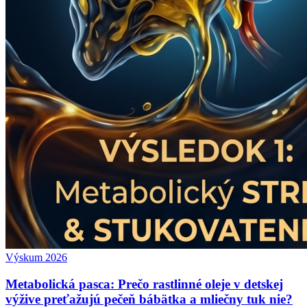
Výskum 2026
Metabolická pasca: Prečo rastlinné oleje v detskej
výžive preťažujú pečeň bábätka a mliečny tuk nie?