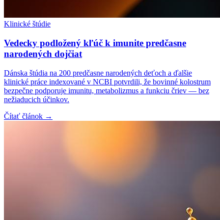
Klinické štúdie
Vedecky podložený kľúč k imunite predčasne
narodených dojčiat
Dánska štúdia na 200 predčasne narodených deťoch a ďalšie
klinické práce indexované v NCBI potvrdili, že bovinné kolostrum
bezpečne podporuje imunitu, metabolizmus a funkciu čriev — bez
nežiaducich účinkov.
Čítať článok →