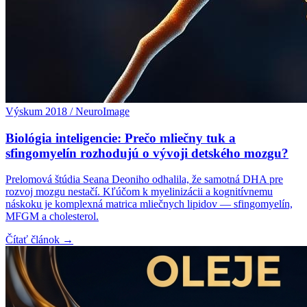
Výskum 2018 / NeuroImage
Biológia inteligencie: Prečo mliečny tuk a
sfingomyelín rozhodujú o vývoji detského mozgu?
Prelomová štúdia Seana Deoniho odhalila, že samotná DHA pre
rozvoj mozgu nestačí. Kľúčom k myelinizácii a kognitívnemu
náskoku je komplexná matrica mliečnych lipidov — sfingomyelín,
MFGM a cholesterol.
Čítať článok →