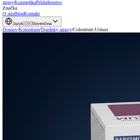
stravy
Kozmetika
Príslušenstvo
Značka
O nás
Blog
Kontakt
Jazyk
🇸🇰
Slovenčina
Domov
/
Kolostrum
/
Doplnky stravy
/
Colostrum Urinax