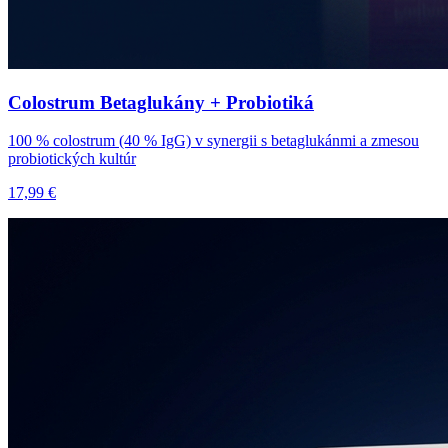
Colostrum Betaglukány + Probiotiká
100 % colostrum (40 % IgG) v synergii s betaglukánmi a zmesou
probiotických kultúr
17,99 €