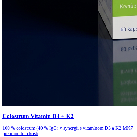
Colostrum Vitamín D3 + K2
100 % colostrum (40 % IgG) v synergii s vitamínom D3 a K2 MK7
pre imunitu a kosti