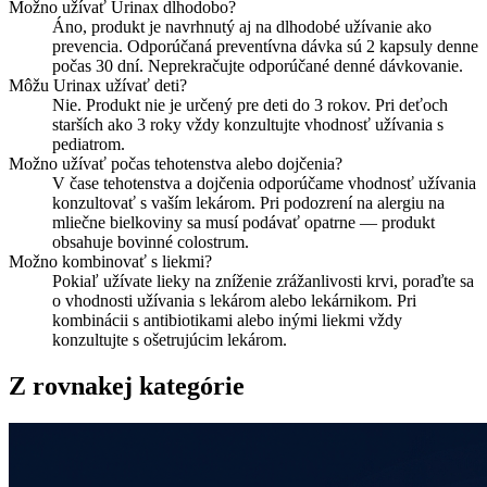
Možno užívať Urinax dlhodobo?
Áno, produkt je navrhnutý aj na dlhodobé užívanie ako
prevencia. Odporúčaná preventívna dávka sú 2 kapsuly denne
počas 30 dní. Neprekračujte odporúčané denné dávkovanie.
Môžu Urinax užívať deti?
Nie. Produkt nie je určený pre deti do 3 rokov. Pri deťoch
starších ako 3 roky vždy konzultujte vhodnosť užívania s
pediatrom.
Možno užívať počas tehotenstva alebo dojčenia?
V čase tehotenstva a dojčenia odporúčame vhodnosť užívania
konzultovať s vaším lekárom. Pri podozrení na alergiu na
mliečne bielkoviny sa musí podávať opatrne — produkt
obsahuje bovinné colostrum.
Možno kombinovať s liekmi?
Pokiaľ užívate lieky na zníženie zrážanlivosti krvi, poraďte sa
o vhodnosti užívania s lekárom alebo lekárnikom. Pri
kombinácii s antibiotikami alebo inými liekmi vždy
konzultujte s ošetrujúcim lekárom.
Z rovnakej kategórie