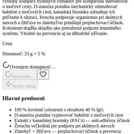
vybraný komplex bylinných extraktov pre komplexnú starostlivosť
o močové cesty. D-manóza pomáha mechanicky odstraňovať
baktérie z močových ciest, kanadská brusinka zabraňuje ich
priľnutiu k sliznici, žerucha podporuje organizmus pri akútnych
stavoch a žihľava so zlatobyľou prinášajú preplachovací účinok.
Kolostrum dopĺňa skladbu ako prirodzená podpora imunitného
systému. Vhodné na prevenciu aj na dlhodobé užívanie.
Cena
Hmotnosť
:
33 g + 5 %
Overujem dostupnosť…
Načítavam…
Rýchly nákup
Hlavné prednosti
100 % bovinné colostrum s obsahom 40 % IgG
D-manóza pomáha vyplavovať baktérie z močových ciest
Extrakt z kanadskej brusinky (PACs) — anti-adhézny účinok
Žerucha veľkolistá pre podporu pri akútnych stavoch
Zlatobyľ + žihľava — preplachovací účinok a prevencia