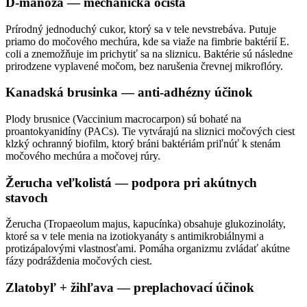
D-manóza — mechanická očista
Prírodný jednoduchý cukor, ktorý sa v tele nevstrebáva. Putuje
priamo do močového mechúra, kde sa viaže na fimbrie baktérií E.
coli a znemožňuje im prichytiť sa na sliznicu. Baktérie sú následne
prirodzene vyplavené močom, bez narušenia črevnej mikroflóry.
Kanadská brusinka — anti-adhézny účinok
Plody brusnice (Vaccinium macrocarpon) sú bohaté na
proantokyanidíny (PACs). Tie vytvárajú na sliznici močových ciest
klzký ochranný biofilm, ktorý bráni baktériám priľnúť k stenám
močového mechúra a močovej rúry.
Žerucha veľkolistá — podpora pri akútnych
stavoch
Žerucha (Tropaeolum majus, kapucínka) obsahuje glukozinoláty,
ktoré sa v tele menia na izotiokyanáty s antimikrobiálnymi a
protizápalovými vlastnosťami. Pomáha organizmu zvládať akútne
fázy podráždenia močových ciest.
Zlatobyľ + žihľava — preplachovací účinok