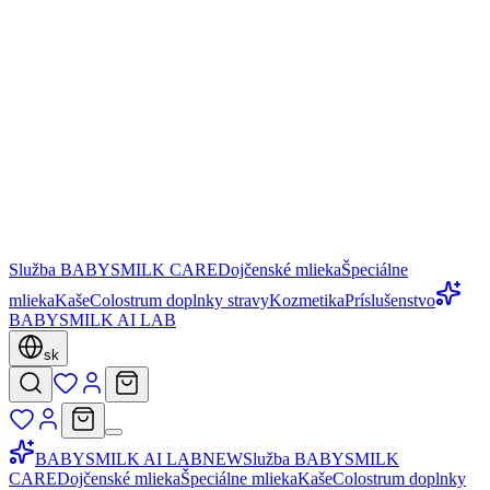
Služba BABYSMILK CARE
Dojčenské mlieka
Špeciálne
mlieka
Kaše
Colostrum doplnky stravy
Kozmetika
Príslušenstvo
BABYSMILK AI LAB
sk
BABYSMILK AI LAB
NEW
Služba BABYSMILK
CARE
Dojčenské mlieka
Špeciálne mlieka
Kaše
Colostrum doplnky