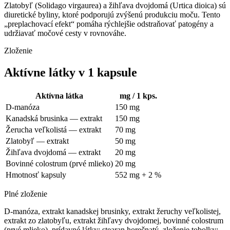
Zlatobyľ (Solidago virgaurea) a žihľava dvojdomá (Urtica dioica) sú
diuretické byliny, ktoré podporujú zvýšenú produkciu moču. Tento
„preplachovací efekt“ pomáha rýchlejšie odstraňovať patogény a
udržiavať močové cesty v rovnováhe.
Zloženie
Aktívne látky v 1 kapsule
Aktívna látka
mg / 1 kps.
D-manóza
150 mg
Kanadská brusinka — extrakt
150 mg
Žerucha veľkolistá — extrakt
70 mg
Zlatobyľ — extrakt
50 mg
Žihľava dvojdomá — extrakt
20 mg
Bovinné colostrum (prvé mlieko)
20 mg
Hmotnosť kapsuly
552 mg + 2 %
Plné zloženie
D-manóza, extrakt kanadskej brusinky, extrakt žeruchy veľkolistej,
extrakt zo zlatobyľu, extrakt žihľavy dvojdomej, bovinné colostrum
(prvé mlieko), prídavné látky: stearan horečnatý, zloženie tobolky: