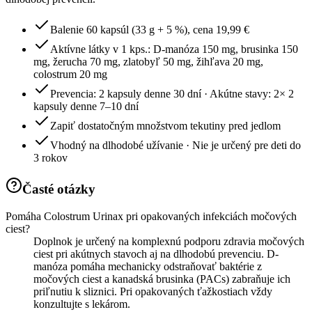
Balenie 60 kapsúl (33 g + 5 %), cena 19,99 €
Aktívne látky v 1 kps.: D-manóza 150 mg, brusinka 150
mg, žerucha 70 mg, zlatobyľ 50 mg, žihľava 20 mg,
colostrum 20 mg
Prevencia: 2 kapsuly denne 30 dní · Akútne stavy: 2× 2
kapsuly denne 7–10 dní
Zapiť dostatočným množstvom tekutiny pred jedlom
Vhodný na dlhodobé užívanie · Nie je určený pre deti do
3 rokov
Časté otázky
Pomáha Colostrum Urinax pri opakovaných infekciách močových
ciest?
Doplnok je určený na komplexnú podporu zdravia močových
ciest pri akútnych stavoch aj na dlhodobú prevenciu. D-
manóza pomáha mechanicky odstraňovať baktérie z
močových ciest a kanadská brusinka (PACs) zabraňuje ich
priľnutiu k sliznici. Pri opakovaných ťažkostiach vždy
konzultujte s lekárom.