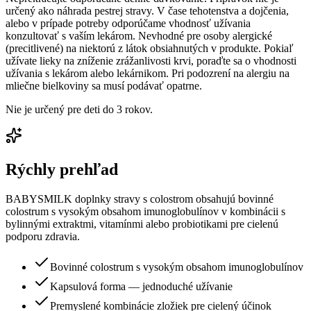
určený ako náhrada pestrej stravy. V čase tehotenstva a dojčenia,
alebo v prípade potreby odporúčame vhodnosť užívania
konzultovať s vaším lekárom. Nevhodné pre osoby alergické
(precitlivené) na niektorú z látok obsiahnutých v produkte. Pokiaľ
užívate lieky na zníženie zrážanlivosti krvi, poraďte sa o vhodnosti
užívania s lekárom alebo lekárnikom. Pri podozrení na alergiu na
mliečne bielkoviny sa musí podávať opatrne.
Nie je určený pre deti do 3 rokov.
Rýchly prehľad
BABYSMILK doplnky stravy s colostrom obsahujú bovinné
colostrum s vysokým obsahom imunoglobulínov v kombinácii s
bylinnými extraktmi, vitamínmi alebo probiotikami pre cielenú
podporu zdravia.
Bovinné colostrum s vysokým obsahom imunoglobulínov
Kapsulová forma — jednoduché užívanie
Premyslené kombinácie zložiek pre cielený účinok