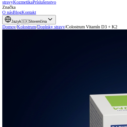
stravy
Kozmetika
Príslušenstvo
Značka
O nás
Blog
Kontakt
Jazyk
🇸🇰
Slovenčina
Domov
/
Kolostrum
/
Doplnky stravy
/
Colostrum Vitamín D3 + K2