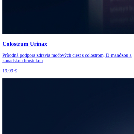
Colostrum Urinax
Prírodná podpora zdravia močových ciest s colostrom, D-manózou a
kanadskou brusinkou
19,99 €