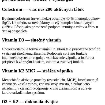
Colostrum — viac než 200 aktívnych látok
Bovinné colostrum (prvé mlieko) obsahuje 40 % imunoglobulínov
(IgG), laktoferín, rastové faktory a celý komplex bioaktívnych
zložiek. Pôsobí ako prirodzená podpora imunity a zdravia čriev u
detí aj dospelých.
Vitamín D3 — slnečný vitamín
Cholekalciferol je forma vitamínu D, ktorú telo prirodzene tvorí pri
vystavení slnečnému žiareniu. Podporuje správnu funkciu
imunitného systému, reguluje vstrebávanie vápnika a fosforu a
prispieva k zdravým kostiam, zubom a svalovej funkcii.
Vitamín K2 MK7 — strážca vápnika
Menachinón aktivuje proteíny (osteokalcín, MGP), ktoré smerujú
vápnik do kostí a zubov, kde má svoje miesto, a bránia jeho
ukladaniu v cievach. Podporuje krvnú zrážanlivosť a zdravie
kardiovaskulárneho systému.
D3 + K2 — dokonalá dvojica