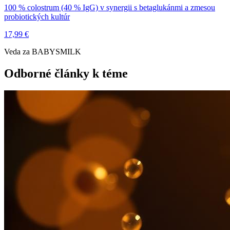
100 % colostrum (40 % IgG) v synergii s betaglukánmi a zmesou
probiotických kultúr
17,99 €
Veda za BABYSMILK
Odborné články k téme