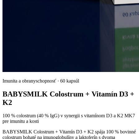
Imunita a obranyschopnosť
·
60 kapsúl
BABYSMILK Colostrum + Vitamín D3 +
K2
100 % colostrum (40 % IgG) v synergii s vitamínom D3 a K2 MK7
pre imunitu a kosti
BABYSMILK Colostrum + Vitamín D3 + K2 spája 100 % bovinné
colostrum bohaté na imunoglobulíny a laktoferín s dvoma