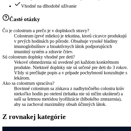
Vhodné na dlhodobé užívanie
Časté otázky
Čo je colostrum a prečo je v doplnkoch stravy?
Colostrum (prvé mlieko) je tekutina, ktorú cicavce produkujú
v prvých hodinách po pôrode. Obsahuje vysoké hladiny
imunoglobulínov a bioaktívnych látok podporujúcich
imunitný systém a zdravie čriev.
Sú colostrum doplnky vhodné pre deti?
Vekové obmedzenia sú uvedené pri každom konkrétnom
produkte. Niektoré doplnky nie sú určené pre deti do 3 rokov.
Vždy si prečítajte popis a v prípade pochybností konzultujte s
lekárom.
Ako sa colostrum spracúva?
Bovinné colostrum sa získava z nadbytočného colostra kráv
niekoľko hodín po otelení (teliatka nie sú ničím ukrátené) a
suší sa šetrnou metódou lyofilizácie (hlbokého zmrazenia),
aby sa zachoval maximálny obsah účinných látok.
Z rovnakej kategórie