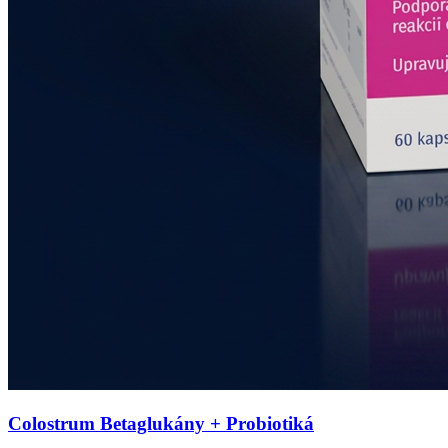
Colostrum Betaglukány + Probiotiká