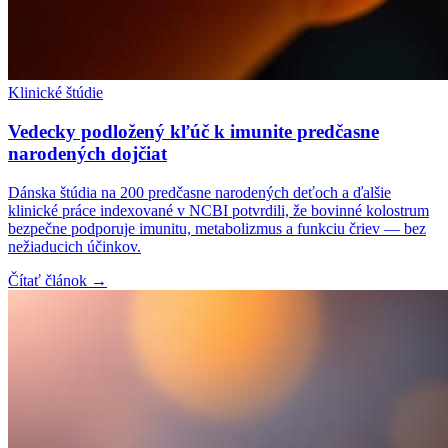
Klinické štúdie
Vedecky podložený kľúč k imunite predčasne
narodených dojčiat
Dánska štúdia na 200 predčasne narodených deťoch a ďalšie
klinické práce indexované v NCBI potvrdili, že bovinné kolostrum
bezpečne podporuje imunitu, metabolizmus a funkciu čriev — bez
nežiaducich účinkov.
Čítať článok →