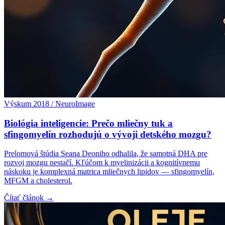
Výskum 2018 / NeuroImage
Biológia inteligencie: Prečo mliečny tuk a
sfingomyelín rozhodujú o vývoji detského mozgu?
Prelomová štúdia Seana Deoniho odhalila, že samotná DHA pre
rozvoj mozgu nestačí. Kľúčom k myelinizácii a kognitívnemu
náskoku je komplexná matrica mliečnych lipidov — sfingomyelín,
MFGM a cholesterol.
Čítať článok →