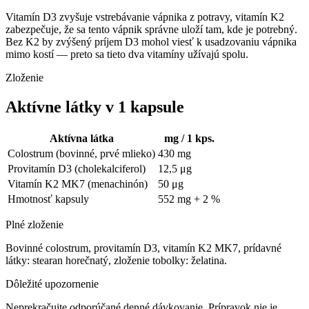
Vitamín D3 zvyšuje vstrebávanie vápnika z potravy, vitamín K2
zabezpečuje, že sa tento vápnik správne uloží tam, kde je potrebný.
Bez K2 by zvýšený príjem D3 mohol viesť k usadzovaniu vápnika
mimo kostí — preto sa tieto dva vitamíny užívajú spolu.
Zloženie
Aktívne látky v 1 kapsule
Aktívna látka
mg / 1 kps.
Colostrum (bovinné, prvé mlieko)
430 mg
Provitamín D3 (cholekalciferol)
12,5 μg
Vitamín K2 MK7 (menachinón)
50 μg
Hmotnosť kapsuly
552 mg + 2 %
Plné zloženie
Bovinné colostrum, provitamín D3, vitamín K2 MK7, prídavné
látky: stearan horečnatý, zloženie tobolky: želatina.
Dôležité upozornenie
Neprekračujte odporúčané denné dávkovanie. Prípravok nie je