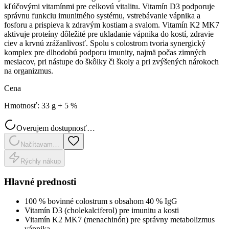
kľúčovými vitamínmi pre celkovú vitalitu. Vitamín D3 podporuje
správnu funkciu imunitného systému, vstrebávanie vápnika a
fosforu a prispieva k zdravým kostiam a svalom. Vitamín K2 MK7
aktivuje proteíny dôležité pre ukladanie vápnika do kostí, zdravie
ciev a krvnú zrážanlivosť. Spolu s colostrom tvoria synergický
komplex pre dlhodobú podporu imunity, najmä počas zimných
mesiacov, pri nástupe do škôlky či školy a pri zvýšených nárokoch
na organizmus.
Cena
Hmotnosť
:
33 g + 5 %
Overujem dostupnosť…
Načítavam…
Rýchly nákup
Hlavné prednosti
100 % bovinné colostrum s obsahom 40 % IgG
Vitamín D3 (cholekalciferol) pre imunitu a kosti
Vitamín K2 MK7 (menachinón) pre správny metabolizmus
vápnika