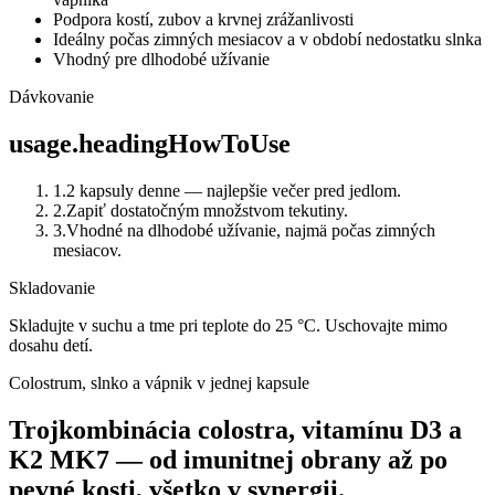
Podpora kostí, zubov a krvnej zrážanlivosti
Ideálny počas zimných mesiacov a v období nedostatku slnka
Vhodný pre dlhodobé užívanie
Dávkovanie
usage.headingHowToUse
1
.
2 kapsuly denne — najlepšie večer pred jedlom.
2
.
Zapiť dostatočným množstvom tekutiny.
3
.
Vhodné na dlhodobé užívanie, najmä počas zimných
mesiacov.
Skladovanie
Skladujte v suchu a tme pri teplote do 25 °C. Uschovajte mimo
dosahu detí.
Colostrum, slnko a vápnik v jednej kapsule
Trojkombinácia colostra, vitamínu D3 a
K2 MK7 — od imunitnej obrany až po
pevné kosti, všetko v synergii.