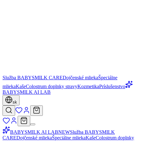
Služba BABYSMILK CARE
Dojčenské mlieka
Špeciálne
mlieka
Kaše
Colostrum doplnky stravy
Kozmetika
Príslušenstvo
BABYSMILK AI LAB
sk
BABYSMILK AI LAB
NEW
Služba BABYSMILK
CARE
Dojčenské mlieka
Špeciálne mlieka
Kaše
Colostrum doplnky