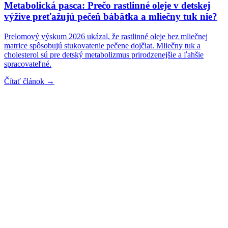
Metabolická pasca: Prečo rastlinné oleje v detskej
výžive preťažujú pečeň bábätka a mliečny tuk nie?
Prelomový výskum 2026 ukázal, že rastlinné oleje bez mliečnej
matrice spôsobujú stukovatenie pečene dojčiat. Mliečny tuk a
cholesterol sú pre detský metabolizmus prirodzenejšie a ľahšie
spracovateľné.
Čítať článok →